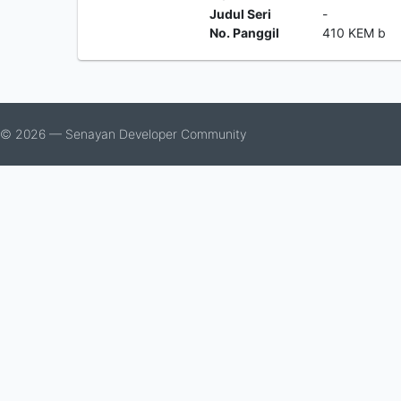
Judul Seri
-
No. Panggil
410 KEM b
© 2026 — Senayan Developer Community