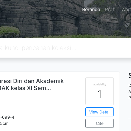
Beranda
Profil
War
resi Diri dan Akademik
availability
D
AK kelas XI Sem…
1
A
P
View Detail
2-099-4
.25cm
Cite