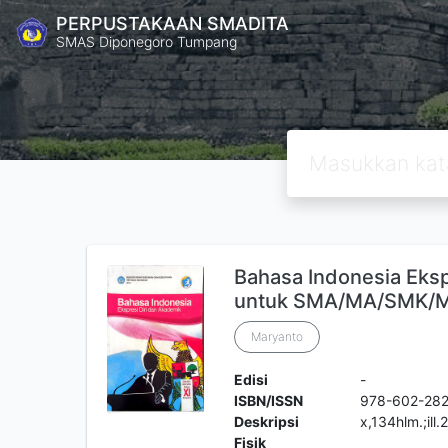
PERPUSTAKAAN SMADITA
SMAS Diponegoro Tumpang
Bahasa Indonesia Eksp
untuk SMA/MA/SMK/M
Maryanto
Edisi
-
ISBN/ISSN
978-602-28
Deskripsi
x,134hlm.;ill
Fisik