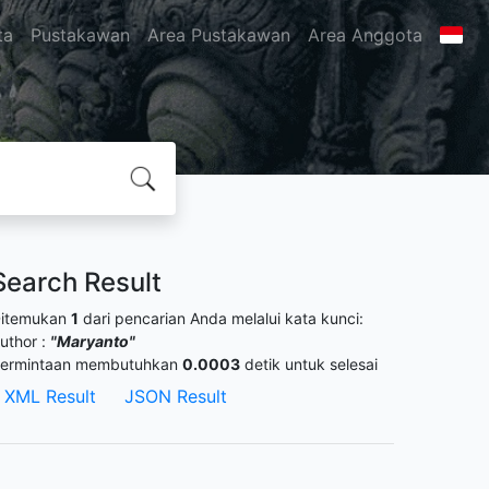
ta
Pustakawan
Area Pustakawan
Area Anggota
Search Result
itemukan
1
dari pencarian Anda melalui kata kunci:
uthor :
"Maryanto"
ermintaan membutuhkan
0.0003
detik untuk selesai
XML Result
JSON Result