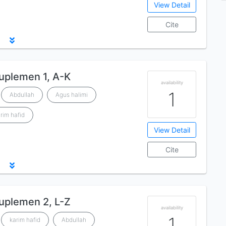
View Detail
Cite
Suplemen 1, A-K
availability
1
Abdullah
Agus halimi
rim hafid
View Detail
Cite
Suplemen 2, L-Z
availability
1
karim hafid
Abdullah