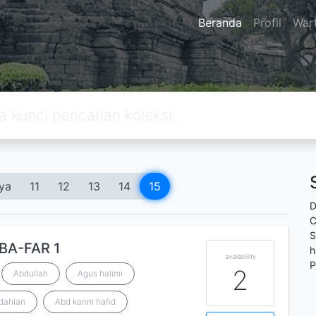
Beranda
Profil
War
ya
11
12
13
14
15
D
C
S
ABA-FAR 1
h
availability
P
2
Abdullah
Agus halimi
dahlan
Abd karim hafid