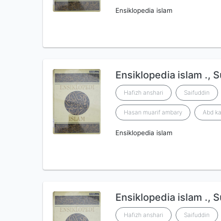
Ensiklopedia islam
Ensiklopedia islam ., 
Hafizh anshari
Saifuddin
Hasan muarif ambary
Abd ka
Ensiklopedia islam
Ensiklopedia islam ., 
Hafizh anshari
Saifuddin