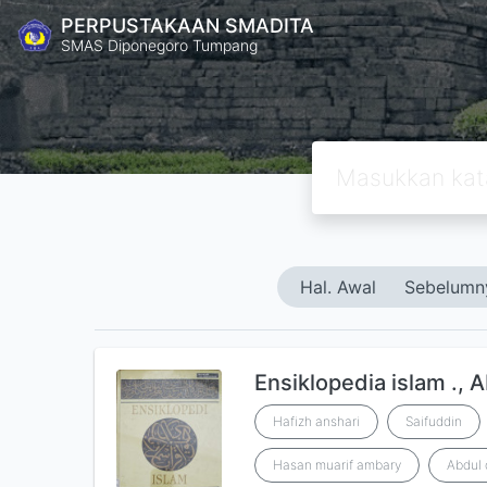
PERPUSTAKAAN SMADITA
SMAS Diponegoro Tumpang
Hal. Awal
Sebelumn
Ensiklopedia islam ., 
Hafizh anshari
Saifuddin
Hasan muarif ambary
Abdul 