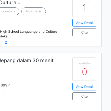
Culture …
1
rina Mutiara
Trio Oktavia
View Detail
ir High School Languange and Culture
Cite
rdeka.
 Jepang dalam 30 menit
availability
0
4399-1
View Detail
1cm
Cite