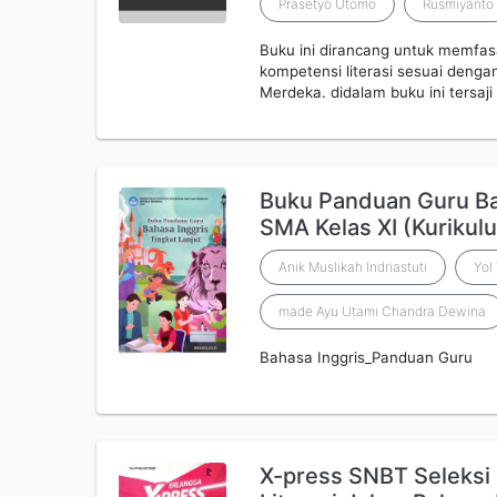
Prasetyo Utomo
Rusmiyanto
Buku ini dirancang untuk memfasai
kompetensi literasi sesuai denga
Merdeka. didalam buku ini tersa
Buku Panduan Guru Bah
SMA Kelas XI (Kuriku
Anik Muslikah Indriastuti
Yol
made Ayu Utami Chandra Dewina
Bahasa Inggris_Panduan Guru
X-press SNBT Seleksi