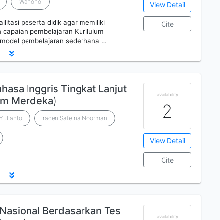
Wahono
View Detail
litasi peserta didik agar memiliki
Cite
n capaian pembelajaran Kurilulum
ji model pembelajaran sederhana …
asa Inggris Tingkat Lanjut
availability
lum Merdeka)
2
 Yulianto
raden Safeina Noorman
View Detail
Cite
 Nasional Berdasarkan Tes
availability