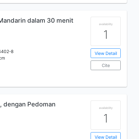
 Mandarin dalam 30 menit
availability
1
4402-8
View Detail
1cm
Cite
., dengan Pedoman
availability
1
View Detail