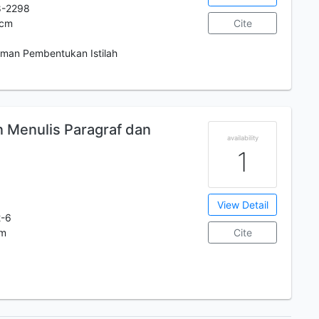
8-2298
3cm
Cite
man Pembentukan Istilah
 Menulis Paragraf dan
availability
1
View Detail
2-6
cm
Cite