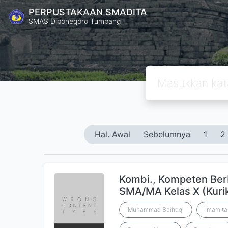
PERPUSTAKAAN SMADITA
SMAS Diponegoro Tumpang
Hal. Awal
Sebelumnya
1
2
Kombi., Kompeten Ber
SMA/MA Kelas X (Kuri
Muhammad Baihaqi
Imam ta