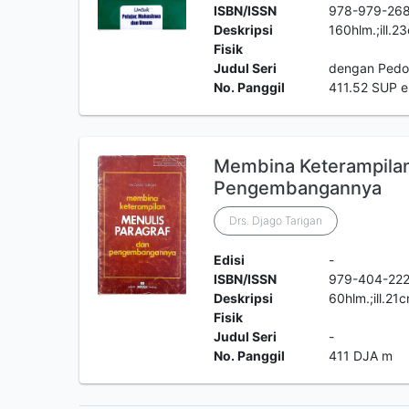
ISBN/ISSN
978-979-26
Deskripsi
160hlm.;ill.2
Fisik
Judul Seri
dengan Pedo
No. Panggil
411.52 SUP e
Membina Keterampilan
Pengembangannya
Drs. Djago Tarigan
Edisi
-
ISBN/ISSN
979-404-22
Deskripsi
60hlm.;ill.21
Fisik
Judul Seri
-
No. Panggil
411 DJA m