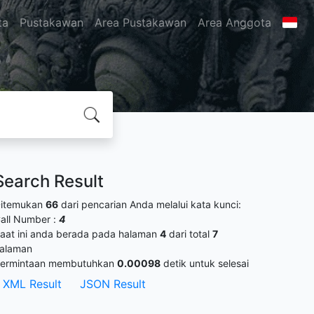
ta
Pustakawan
Area Pustakawan
Area Anggota
Search Result
itemukan
66
dari pencarian Anda melalui kata kunci:
all Number :
4
aat ini anda berada pada halaman
4
dari total
7
alaman
ermintaan membutuhkan
0.00098
detik untuk selesai
XML Result
JSON Result