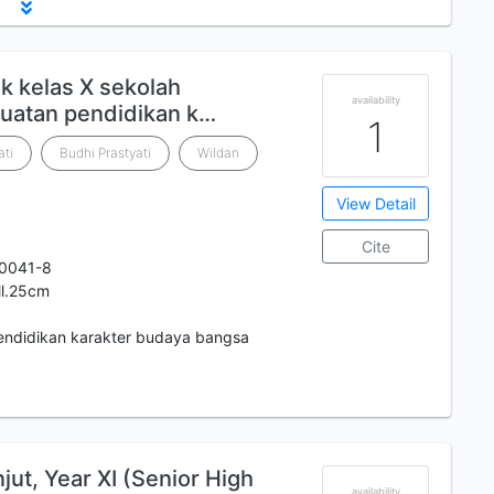
k kelas X sekolah
availability
uatan pendidikan k…
1
ati
Budhi Prastyati
Wildan
View Detail
Cite
0041-8
ill.25cm
ndidikan karakter budaya bangsa
jut, Year XI (Senior High
availability