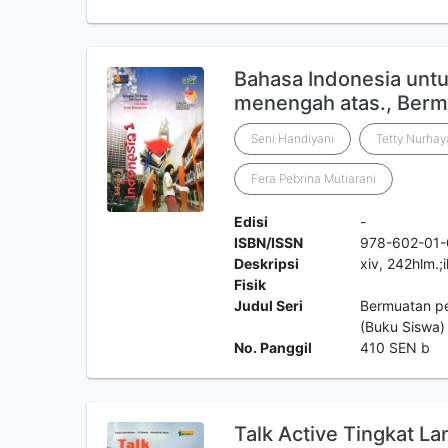
Bahasa Indonesia untu
menengah atas., Berm
Seni Handiyani
Tetty Nurhay
Fera Pebrina Mutiarani
Edisi
-
ISBN/ISSN
978-602-01-
Deskripsi
xiv, 242hlm.;
Fisik
Judul Seri
Bermuatan pe
(Buku Siswa)
No. Panggil
410 SEN b
Talk Active Tingkat Lan