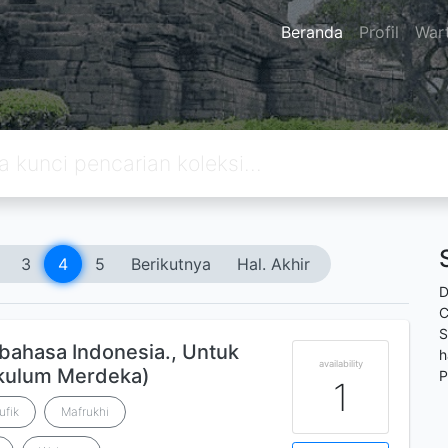
Beranda
Profil
War
3
4
5
Berikutnya
Hal. Akhir
D
C
S
bahasa Indonesia., Untuk
h
availability
kulum Merdeka)
P
1
ufik
Mafrukhi