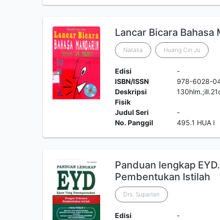
Lancar Bicara Bahasa
Natalia
Huang Cin Ju
Edisi
-
ISBN/ISSN
978-6028-0
Deskripsi
130hlm.;ill.2
Fisik
Judul Seri
-
No. Panggil
495.1 HUA l
Panduan lengkap EYD
Pembentukan Istilah
Drs. Suparlan
Edisi
-