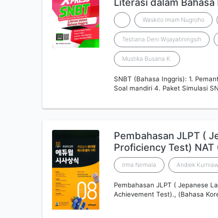
Literasi dalam Bahasa 
Waskito Imam Nugroho
Testiana Deni Wijayatiningsih
Mustika Busana K.
SNBT (Bahasa Inggris): 1. Pemant
Soal mandiri 4. Paket Simulasi S
Pembahasan JLPT ( J
Proficiency Test) NAT
Irma Nirmala
Andiek Kurnia
Pembahasan JLPT ( Jepanese Lan
Achievement Test)., (Bahasa Kor