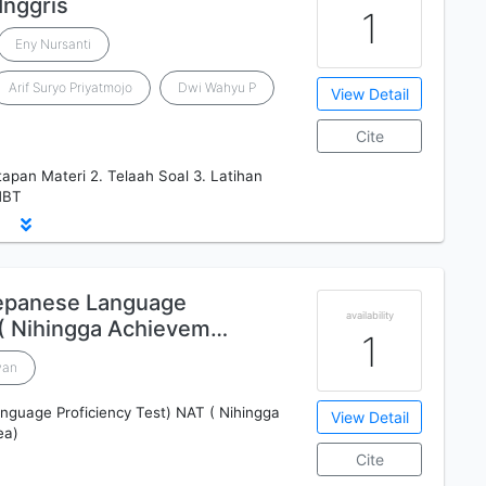
Inggris
1
Eny Nursanti
Arif Suryo Priyatmojo
Dwi Wahyu P
View Detail
Cite
apan Materi 2. Telaah Soal 3. Latihan
NBT
epanese Language
availability
 ( Nihingga Achievem…
1
wan
guage Proficiency Test) NAT ( Nihingga
View Detail
ea)
Cite