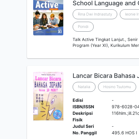
School Language and 
Rina Dwi Indriastuty
leonie I
Ponidi
Talk Active Tingkat Lanjut., Sen
Program (Year XI), Kurikulum Me
Lancar Bicara Bahasa
Natalia
Hosino Tsutomu
Edisi
-
ISBN/ISSN
978-6028-0
Deskripsi
116hlm.;ill.2
Fisik
Judul Seri
-
No. Panggil
495.6 HOS l