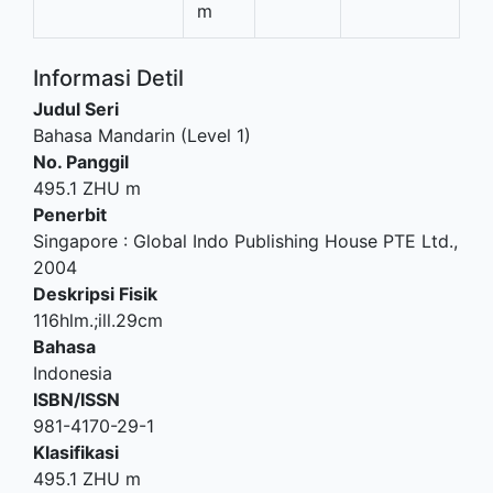
m
Informasi Detil
Judul Seri
Bahasa Mandarin (Level 1)
No. Panggil
495.1 ZHU m
Penerbit
Singapore
:
Global Indo Publishing House PTE Ltd
.,
2004
Deskripsi Fisik
116hlm.;ill.29cm
Bahasa
Indonesia
ISBN/ISSN
981-4170-29-1
Klasifikasi
495.1 ZHU m