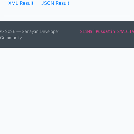
XML Result
JSON Result
© 2026 — Senayan Developer
|
SLiMS
Pusdatin SMADITA
Community