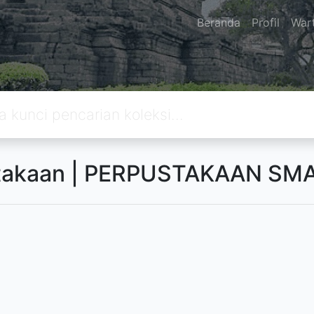
Beranda
Profil
War
stakaan | PERPUSTAKAAN SM