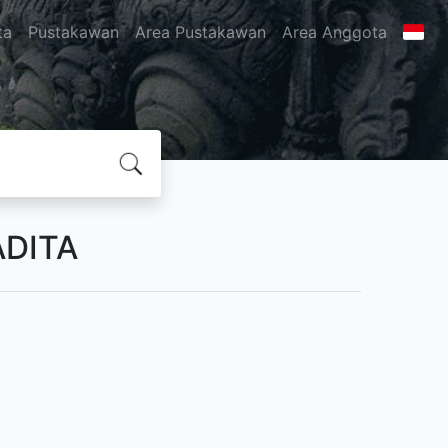
ta
Pustakawan
Area Pustakawan
Area Anggota
ADITA