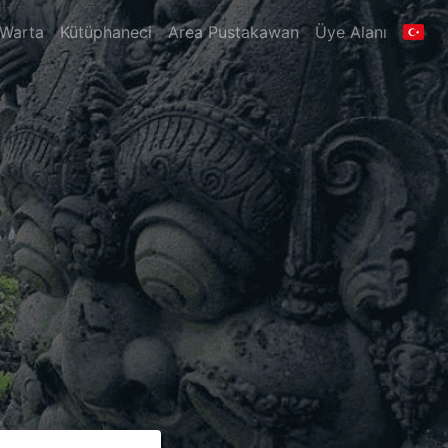
Warta
Kütüphaneci
Area Pustakawan
Üye Alanı