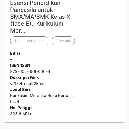
Esensi Pendidikan
Pancasila untuk
SMA/MA/SMK Kelas X
(fase E)., Kurikulum
Mer…
Istiana Nen Arienti
Riswanti
Edisi
-
ISBN/ISSN
979-602-488-040-8
Deskripsi Fisik
vi,170hlm.;ill.25cm
Judul Seri
Kurikulum Merdeka Buku Berbasis
Riset
No. Panggil
323.6 ARI e