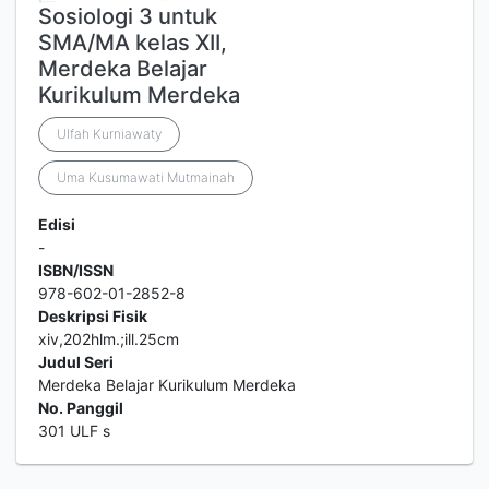
Sosiologi 3 untuk
SMA/MA kelas XII,
Merdeka Belajar
Kurikulum Merdeka
Ulfah Kurniawaty
Uma Kusumawati Mutmainah
Edisi
-
ISBN/ISSN
978-602-01-2852-8
Deskripsi Fisik
xiv,202hlm.;ill.25cm
Judul Seri
Merdeka Belajar Kurikulum Merdeka
No. Panggil
301 ULF s