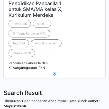
Pendidikan Pancasila 1
untuk SMA/MA kelas X,
Kurikulum Merdeka
Roy Sitepu
Alam S.
Dr. Yuyus Kardiman M.Pd
Tuty S.Pd
Arnoldus Jansen
Maya Yulianti
Pendidikan Pancasila dan
Kewarganegaraan-PKN
Search Result
Ditemukan
1
dari pencarian Anda melalui kata kunci:
Author :
Maya Yulianti